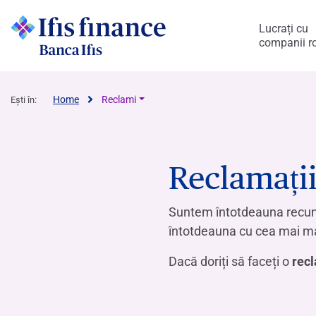
Lucrați cu
companii r
Home
Reclami
Ești în:
Reclamați
Suntem întotdeauna recun
întotdeauna cu cea mai mare
Dacă doriți să faceți o
rec