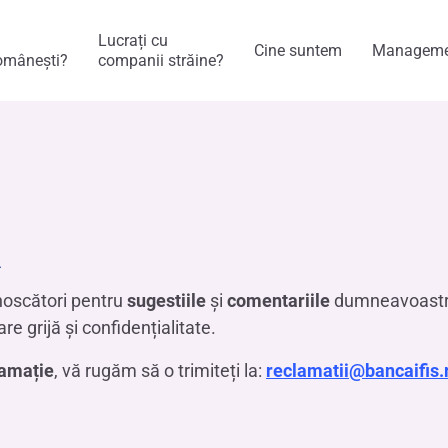
Lucrați cu
Cine suntem
Manageme
omânești?
companii străine?
i
oscători pentru
sugestiile
și
comentariile
dumneavoastră
 grijă și confidențialitate.
lamație
, vă rugăm să o trimiteți la:
reclamatii@bancaifis.