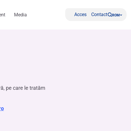
Acces
Contact
nt
Media
ROM
, pe care le tratăm
ro