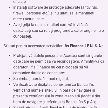
oficiale;
Instalați software de protecție adecvate (antivirus,
firewall personal etc.) și nu uitați să le mențineți
mereu actualizate;
Aveți grijă la orice e-mailuri care vă invită să
descărcați sau să rulați programe a căror origine nu o
cunoașteți.
Sfaturi pentru accesarea serviciilor
Ifis Finance I.F.N. S.A.
:
Protejați-vă datele personale. Acestea sunt singurele
date care ne permit să vă recunoaștem. Amintiți-vă că
operatorii Ifis Finance nu cer niciodată să vă
comunice datele de conectare;
Schimbați parola în mod regulat;
Verificați autenticitatea conexiunii cu Banca Ifis
verificând numele site-ului în bara de navigare și
prezenta certificatului în zona rezervată (lacătul din
bara de navigare și referința la Banca Ifis S.p.A.);
Scrieți adresa băncii direct în bara de navigare. Nu